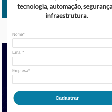
tecnologia, automação, segurança
infraestrutura.
Nome*
Email*
Navegue
Empresa*
Produtos
Blog
Soluções
Contato
Polí
Cadastrar
Soluções