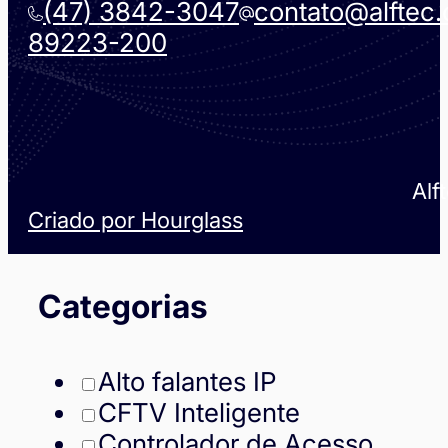
(47) 3842-3047
contato@alftec
89223-200
Alf
Criado por Hourglass
Categorias
Alto falantes IP
CFTV Inteligente
Controlador de Acesso