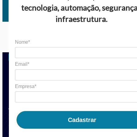
tecnologia, automação, segurança
infraestrutura.
Nome*
Email*
Navegue
Empresa*
Produtos
Blog
Soluções
Contato
Polí
Cadastrar
Soluções